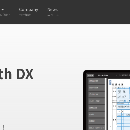
e
Company
News
のご紹介
会社概要
ニュース
th DX
、
に！