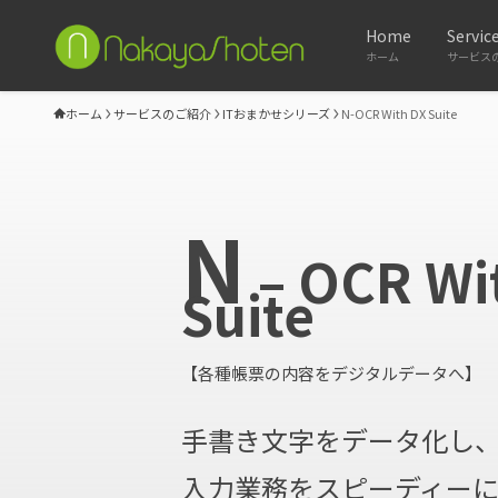
Home
Servic
ホーム
サービス
ホーム
サービスのご紹介
ITおまかせシリーズ
N-OCR With DX Suite
N
– OCR Wi
Suite
【各種帳票の内容をデジタルデータへ】
手書き文字をデータ化し
入力業務をスピーディー